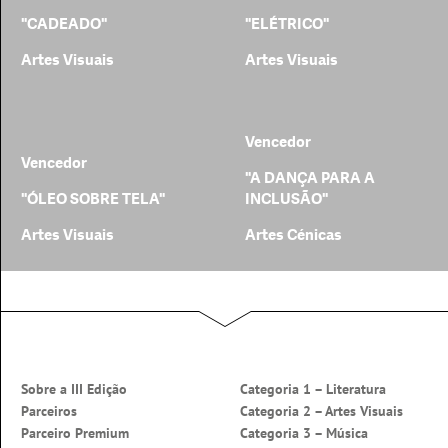
"CADEADO"
"ELÉTRICO"
Artes Visuais
Artes Visuais
Vencedor
Vencedor
"A DANÇA PARA A
"ÓLEO SOBRE TELA"
INCLUSÃO"
Artes Visuais
Artes Cénicas
Sobre a III Edição
Categoria 1 – Literatura
Parceiros
Categoria 2 – Artes Visuais
Parceiro Premium
Categoria 3 – Música