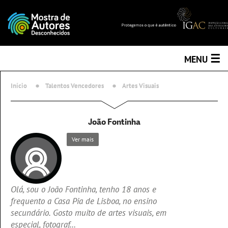
☰
MENU
Início
Talentos Vencedores
Artes Visuais
João Fontinha
Ver mais
Olá, sou o João Fontinha, tenho 18 anos e
frequento a Casa Pia de Lisboa, no ensino
secundário. Gosto muito de artes visuais, em
especial, fotograf…