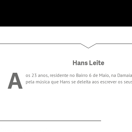
Hans Leite
A
os 23 anos, residente no Bairro 6 de Maio, na Damai
pela música que Hans se deleita aos escrever os seus