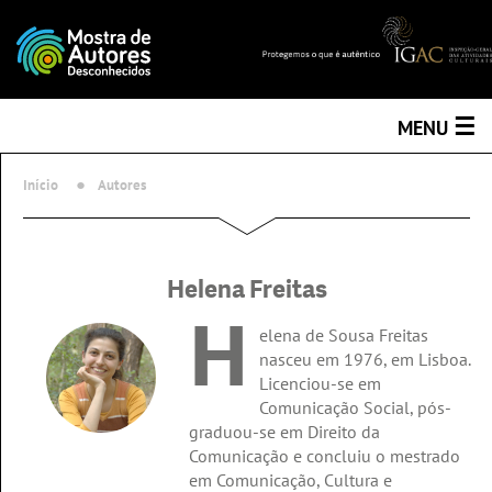
☰
MENU
Início
Autores
Helena Freitas
H
elena de Sousa Freitas
nasceu em 1976, em Lisboa.
Licenciou-se em
Comunicação Social, pós-
graduou-se em Direito da
Comunicação e concluiu o mestrado
em Comunicação, Cultura e