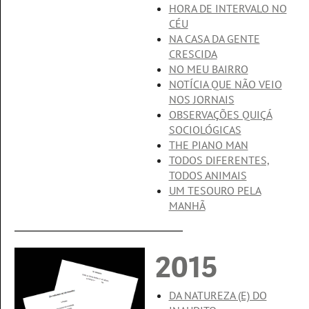
HORA DE INTERVALO NO
CÉU
NA CASA DA GENTE
CRESCIDA
NO MEU BAIRRO
NOTÍCIA QUE NÃO VEIO
NOS JORNAIS
OBSERVAÇÕES QUIÇÁ
SOCIOLÓGICAS
THE PIANO MAN
TODOS DIFERENTES,
TODOS ANIMAIS
UM TESOURO PELA
MANHÃ
2015
DA NATUREZA (E) DO