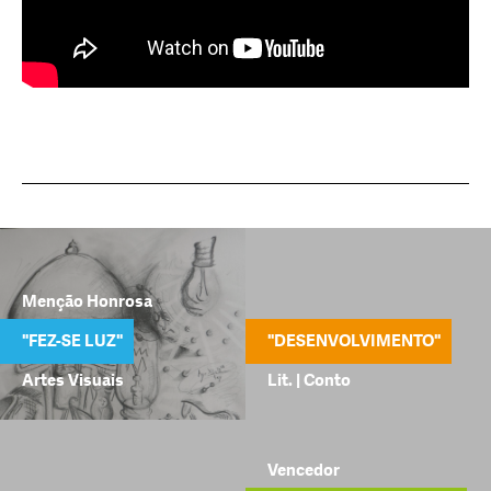
Menção Honrosa
"FEZ-SE LUZ"
"DESENVOLVIMENTO"
Artes Visuais
Lit. | Conto
Vencedor