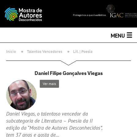
☰
MENU
Início
Talentos Vencedores
Lit. | Poesia
Daniel Filipe Gonçalves Viegas
Ver mais
Daniel Viegas, o talentoso vencedor da
subcategoria de Literatura – Poesia da II
edição da “Mostra de Autores Desconhecidos”,
tem 37 anos e gosta de…