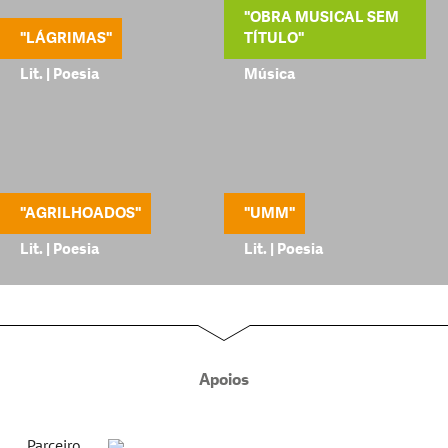
"OBRA MUSICAL SEM
"LÁGRIMAS"
TÍTULO"
Lit. | Poesia
Música
"AGRILHOADOS"
"UMM"
Lit. | Poesia
Lit. | Poesia
Apoios
Parceiro