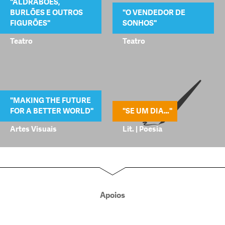
"ALDRABÕES,
BURLÕES E OUTROS
"O VENDEDOR DE
FIGURÕES"
SONHOS"
Teatro
Teatro
"MAKING THE FUTURE
FOR A BETTER WORLD"
"SE UM DIA…"
Artes Visuais
Lit. | Poesia
Apoios