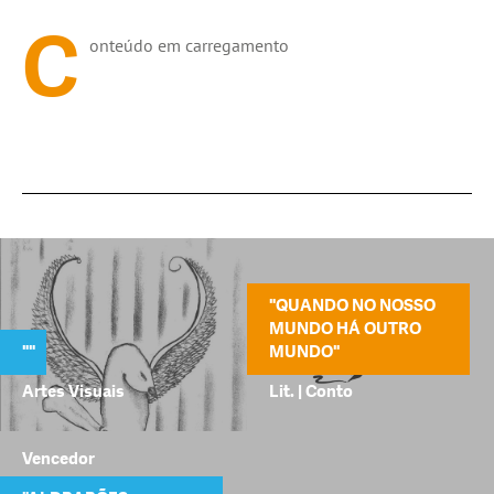
C
onteúdo em carregamento
"QUANDO NO NOSSO
MUNDO HÁ OUTRO
"
"
MUNDO"
Artes Visuais
Lit. | Conto
Vencedor