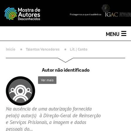
☰
MENU
Início
Talentos Vencedores
Lit. | Conto
Autor não identificado
Ver mais
Na ausência de uma autorização fornecida
pelo(s) autor(s) à Direção-Geral de Reinserção
e Serviços Prisionais, a imagem e dados
pessoais do…