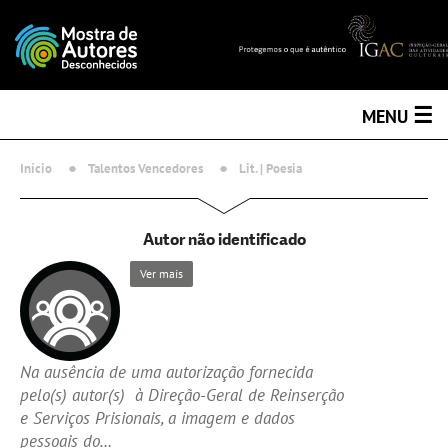
☰
MENU
Início
Talentos Vencedores
Lit. | Poesia
Autor não identificado
Ver mais
Na ausência de uma autorização fornecida
pelo(s) autor(s) à Direção-Geral de Reinserção
e Serviços Prisionais, a imagem e dados
pessoais do…