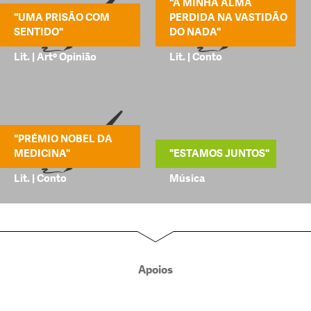
"A MINHA ALMA
"UMA PRISÃO COM
PERDIDA NA VASTIDÃO
SENTIDO"
DO NADA"
Lit. | Artº Opinião
Lit. | Conto
"PRÉMIO NOBEL DA
MEDICINA"
"ESTAMOS JUNTOS"
Lit. | Conto
Música
Apoios